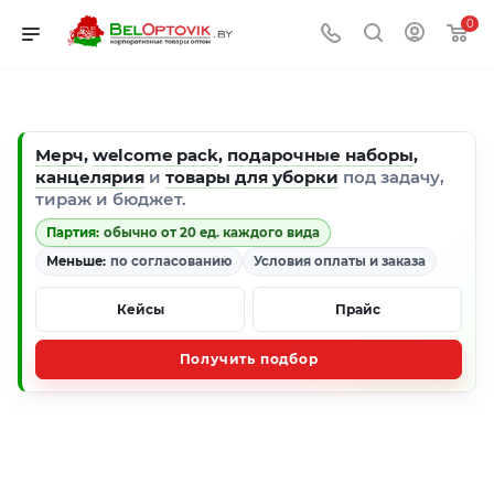
0
Мерч
,
welcome pack
,
подарочные наборы
,
канцелярия
и
товары для уборки
под задачу,
тираж и бюджет.
Партия:
обычно от 20 ед. каждого вида
Меньше:
по согласованию
Условия оплаты и заказа
Кейсы
Прайс
Получить подбор