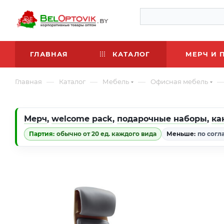
ГЛАВНАЯ
КАТАЛОГ
МЕРЧ И 
—
—
—
Главная
Каталог
Мебель
Офисная мебель
Мерч
,
welcome pack
,
подарочные наборы
,
ка
Партия:
обычно от 20 ед. каждого вида
Меньше:
по согл