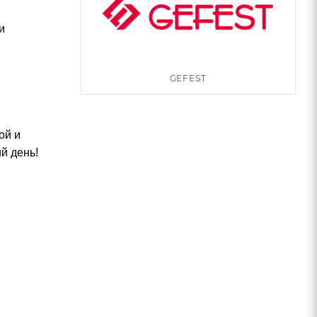
и
GEFEST
ой и
й день!