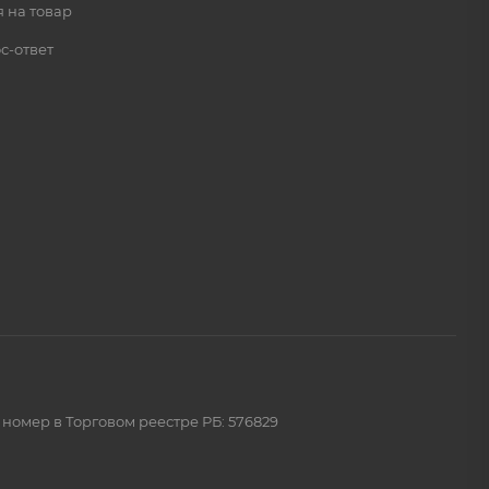
 на товар
с-ответ
 номер в Торговом реестре РБ: 576829