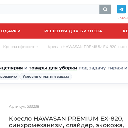
ЗАКАЗ
ПОДАРКИ
РЕШЕНИЯ ДЛЯ БИЗНЕСА
К
—
—
Кресла офисные
Кресло HAWASAN PREMIUM EX-820, синхро
нцелярия
и
товары для уборки
под задачу, тираж 
асованию
Условия оплаты и заказа
Артикул:
533238
Кресло HAWASAN PREMIUM EX-820,
синхромеханизм, слайдер, экокожа,