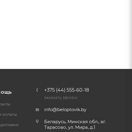
+375 (44) 555-60-18
МОЩЬ
ЗАКАЗАТЬ ЗВОНОК
такты
info@beloptovik.by
я оплаты
Беларусь, Минская обл., аг.
 доставки
Тарасово, ул. Мира, д.1