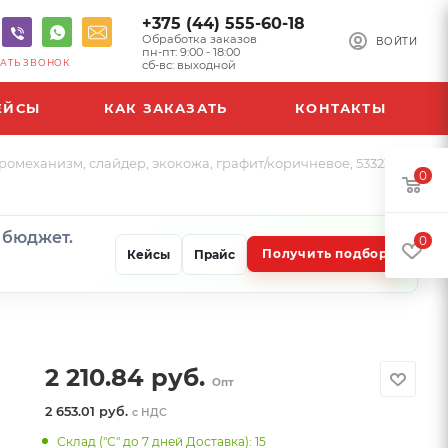
+375 (44) 555-60-18
Обработка заказов
ВОЙТИ
пн-пт: 9:00 - 18:00
АТЬ ЗВОНОК
сб-вс: выходной
ЕЙСЫ
КАК ЗАКАЗАТЬ
КОНТАКТЫ
механизм, слайдер, экокожа, графит/коричневое, 533238
0
и бюджет.
0
Получить подбор
Кейсы
Прайс
2 210.84
руб.
Опт
2 653.01 руб.
с НДС
Склад ("С" до 7 дней Доставка): 15