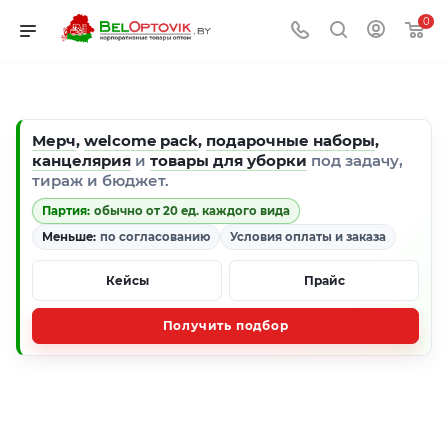
0
Мерч
,
welcome pack
,
подарочные наборы
,
канцелярия
и
товары для уборки
под задачу,
тираж и бюджет.
Партия:
обычно от 20 ед. каждого вида
Меньше:
по согласованию
Условия оплаты и заказа
Кейсы
Прайс
Получить подбор