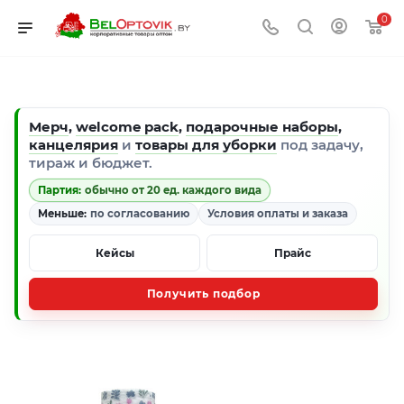
0
Мерч
,
welcome pack
,
подарочные наборы
,
канцелярия
и
товары для уборки
под задачу,
тираж и бюджет.
Партия:
обычно от 20 ед. каждого вида
Меньше:
по согласованию
Условия оплаты и заказа
Кейсы
Прайс
Получить подбор