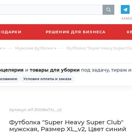
ЗАКАЗ
ПОДАРКИ
РЕШЕНИЯ ДЛЯ БИЗНЕСА
К
—
—
и
Мужские футболки
Футболка "Super Heavy Super Cl
нцелярия
и
товары для уборки
под задачу, тираж 
асованию
Условия оплаты и заказа
Артикул:
orf-3100847XL_v2
Футболка "Super Heavy Super Club"
мужская, Размер XL_v2, Цвет синий