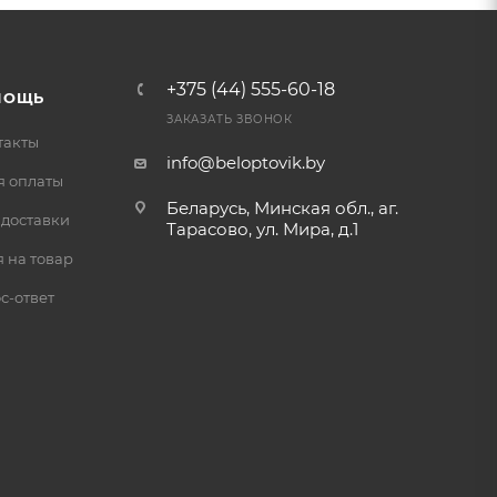
+375 (44) 555-60-18
МОЩЬ
ЗАКАЗАТЬ ЗВОНОК
такты
info@beloptovik.by
я оплаты
Беларусь, Минская обл., аг.
 доставки
Тарасово, ул. Мира, д.1
 на товар
с-ответ