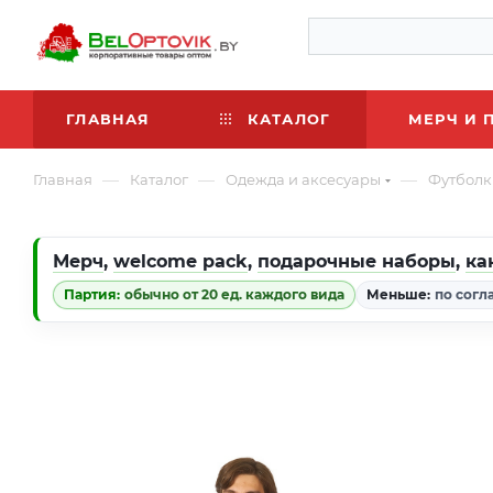
ГЛАВНАЯ
КАТАЛОГ
МЕРЧ И 
—
—
—
Главная
Каталог
Одежда и аксесуары
Футболк
Мерч
,
welcome pack
,
подарочные наборы
,
ка
Партия:
обычно от 20 ед. каждого вида
Меньше:
по согл