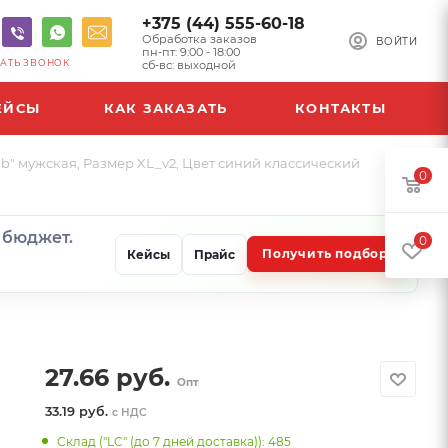
+375 (44) 555-60-18
Обработка заказов
ВОЙТИ
пн-пт: 9:00 - 18:00
АТЬ ЗВОНОК
сб-вс: выходной
ЕЙСЫ
КАК ЗАКАЗАТЬ
КОНТАКТЫ
ub" мужская, Размер XL_v2, Цвет синий классический
0
и бюджет.
0
Получить подбор
Кейсы
Прайс
27.66
руб.
Опт
33.19 руб.
с НДС
Склад ("LC" (до 7 дней доставка)): 485