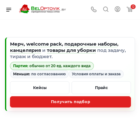
0
Мерч
,
welcome pack
,
подарочные наборы
,
канцелярия
и
товары для уборки
под задачу,
тираж и бюджет.
Партия:
обычно от 20 ед. каждого вида
Меньше:
по согласованию
Условия оплаты и заказа
Кейсы
Прайс
Получить подбор