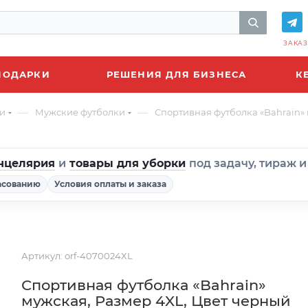
ЗАКАЗ
ПОДАРКИ
РЕШЕНИЯ ДЛЯ БИЗНЕСА
К
—
—
и
Мужские футболки
Спортивная футболка «Bahrain»
нцелярия
и
товары для уборки
под задачу, тираж 
асованию
Условия оплаты и заказа
Артикул:
orf-4070024XL
Спортивная футболка «Bahrain»
мужская, Размер 4XL, Цвет черный