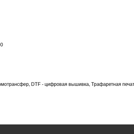
00
ермотрансфер, DTF - цифровая вышивка, Трафаретная печат