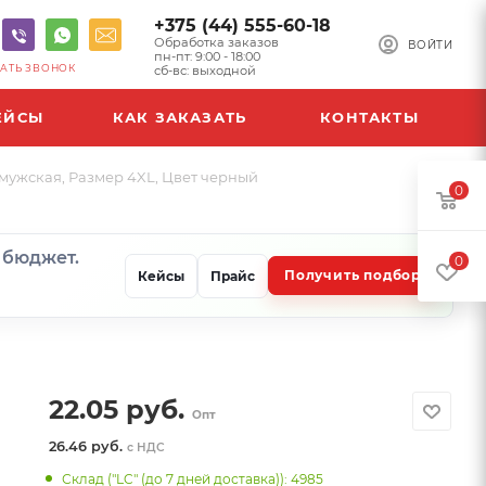
+375 (44) 555-60-18
Обработка заказов
ВОЙТИ
пн-пт: 9:00 - 18:00
АТЬ ЗВОНОК
сб-вс: выходной
ЕЙСЫ
КАК ЗАКАЗАТЬ
КОНТАКТЫ
 мужская, Размер 4XL, Цвет черный
0
и бюджет.
0
Получить подбор
Кейсы
Прайс
22.05
руб.
Опт
26.46 руб.
с НДС
Склад ("LC" (до 7 дней доставка)): 4985