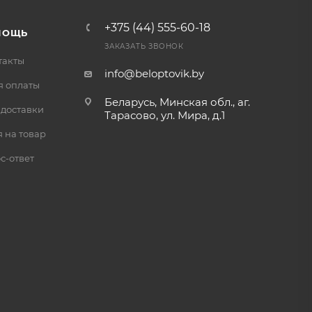
+375 (44) 555-60-18
МОЩЬ
ЗАКАЗАТЬ ЗВОНОК
такты
info@beloptovik.by
я оплаты
Беларусь, Минская обл., аг.
 доставки
Тарасово, ул. Мира, д.1
 на товар
с-ответ