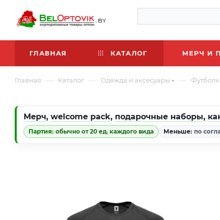
ГЛАВНАЯ
КАТАЛОГ
МЕРЧ И 
—
—
—
Главная
Каталог
Одежда и аксесуары
Футболк
Мерч
,
welcome pack
,
подарочные наборы
,
ка
Партия:
обычно от 20 ед. каждого вида
Меньше:
по согл