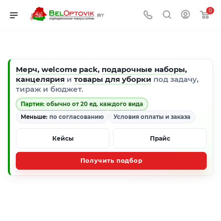
0
Мерч
,
welcome pack
,
подарочные наборы
,
канцелярия
и
товары для уборки
под задачу,
тираж и бюджет.
Партия:
обычно от 20 ед. каждого вида
Меньше:
по согласованию
Условия оплаты и заказа
Кейсы
Прайс
Получить подбор