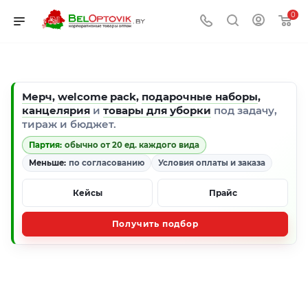
0
Мерч
,
welcome pack
,
подарочные наборы
,
канцелярия
и
товары для уборки
под задачу,
тираж и бюджет.
Партия:
обычно от 20 ед. каждого вида
Меньше:
по согласованию
Условия оплаты и заказа
Кейсы
Прайс
Получить подбор