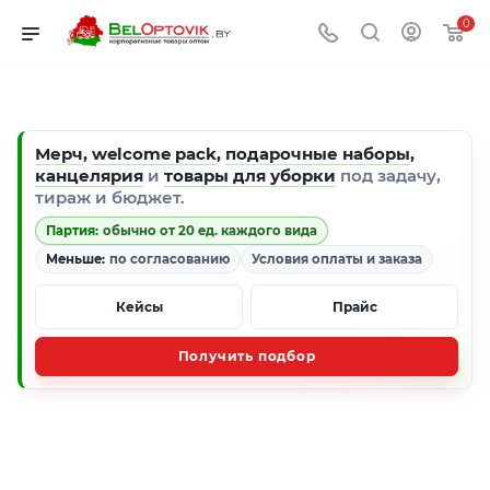
0
Мерч
,
welcome pack
,
подарочные наборы
,
канцелярия
и
товары для уборки
под задачу,
тираж и бюджет.
Партия:
обычно от 20 ед. каждого вида
Меньше:
по согласованию
Условия оплаты и заказа
Кейсы
Прайс
Получить подбор