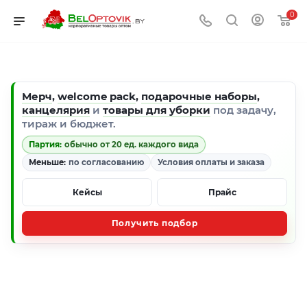
0
Мерч
,
welcome pack
,
подарочные наборы
,
канцелярия
и
товары для уборки
под задачу,
тираж и бюджет.
Партия:
обычно от 20 ед. каждого вида
Меньше:
по согласованию
Условия оплаты и заказа
Кейсы
Прайс
Получить подбор