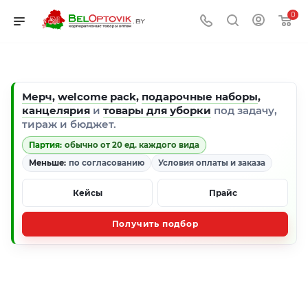
0
Мерч
,
welcome pack
,
подарочные наборы
,
канцелярия
и
товары для уборки
под задачу,
тираж и бюджет.
Партия:
обычно от 20 ед. каждого вида
Меньше:
по согласованию
Условия оплаты и заказа
Кейсы
Прайс
Получить подбор