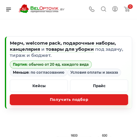
0
Мерч
,
welcome pack
,
подарочные наборы
,
канцелярия
и
товары для уборки
под задачу,
тираж и бюджет.
Партия:
обычно от 20 ед. каждого вида
Меньше:
по согласованию
Условия оплаты и заказа
Кейсы
Прайс
Получить подбор