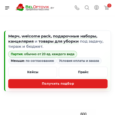
0
Мерч
,
welcome pack
,
подарочные наборы
,
канцелярия
и
товары для уборки
под задачу,
тираж и бюджет.
Партия:
обычно от 20 ед. каждого вида
Меньше:
по согласованию
Условия оплаты и заказа
Кейсы
Прайс
Получить подбор