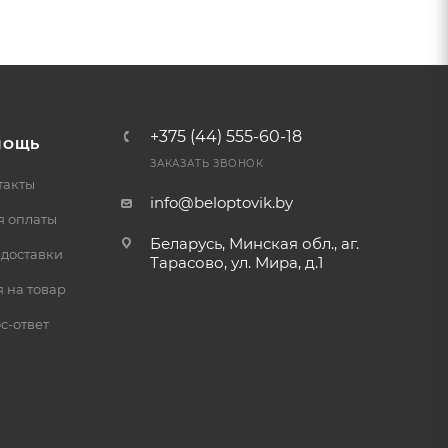
+375 (44) 555-60-18
МОЩЬ
ЗАКАЗАТЬ ЗВОНОК
такты
info@beloptovik.by
я оплаты
Беларусь, Минская обл., аг.
 доставки
Тарасово, ул. Мира, д.1
 на товар
с-ответ