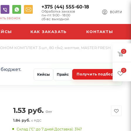
+375 (44) 555-60-18
Обработка заказов
ВОЙТИ
пн-пт: 9:00 - 18:00
АТЬ ЗВОНОК
сб-вс: выходной
ЕЙСЫ
КАК ЗАКАЗАТЬ
КОНТАКТЫ
ОНОМ КОМПЛЕКТ 3 шт., 80 г/м2, желтые, MASTER FRESH
0
и бюджет.
0
Получить подбор
Кейсы
Прайс
1.53
руб.
Опт
1.84 руб.
с НДС
Склад ("С" до 7 дней Доставка): 3147