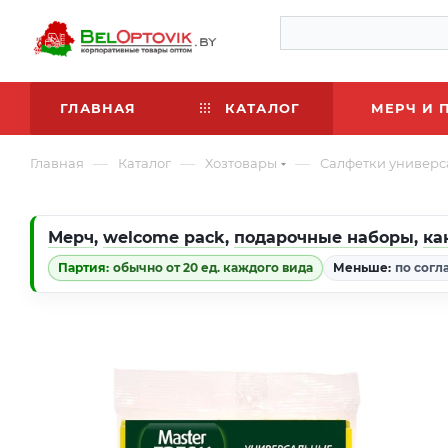
ГЛАВНАЯ
КАТАЛОГ
МЕРЧ И 
—
—
—
Главная
Каталог
Хозтовары
Салфетки универс
Мерч
,
welcome pack
,
подарочные наборы
,
ка
Партия:
обычно от 20 ед. каждого вида
Меньше:
по согл