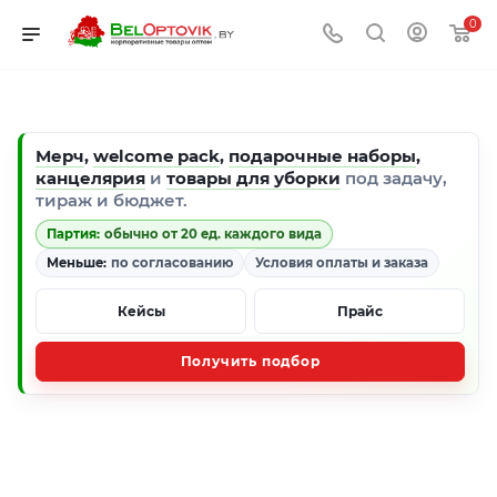
0
Мерч
,
welcome pack
,
подарочные наборы
,
канцелярия
и
товары для уборки
под задачу,
тираж и бюджет.
Партия:
обычно от 20 ед. каждого вида
Меньше:
по согласованию
Условия оплаты и заказа
Кейсы
Прайс
Получить подбор