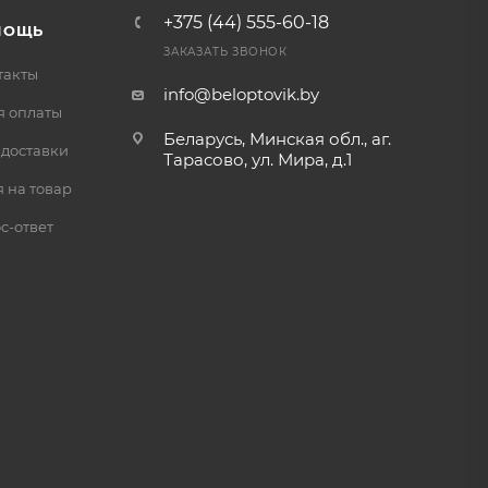
+375 (44) 555-60-18
МОЩЬ
ЗАКАЗАТЬ ЗВОНОК
такты
info@beloptovik.by
я оплаты
Беларусь, Минская обл., аг.
 доставки
Тарасово, ул. Мира, д.1
 на товар
с-ответ