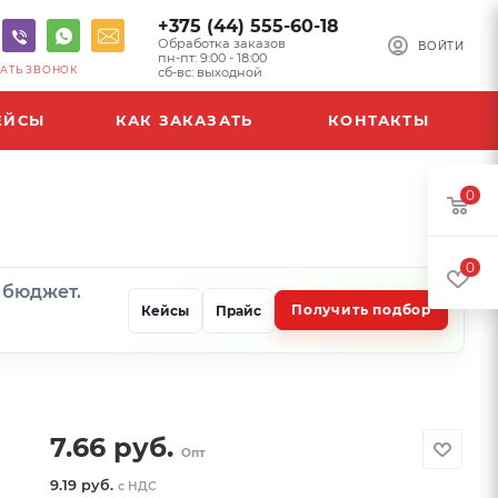
+375 (44) 555-60-18
Обработка заказов
ВОЙТИ
пн-пт: 9:00 - 18:00
АТЬ ЗВОНОК
сб-вс: выходной
ЕЙСЫ
КАК ЗАКАЗАТЬ
КОНТАКТЫ
0
0
и бюджет.
Получить подбор
Кейсы
Прайс
7.66
руб.
Опт
9.19 руб.
с НДС