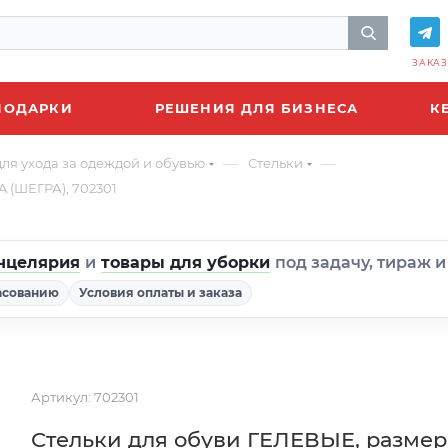
ЗАКАЗ
ПОДАРКИ
РЕШЕНИЯ ДЛЯ БИЗНЕСА
К
—
—
ля ухода за одеждой и обувью
Стельки
A (ШЕГРА), 702301
нцелярия
и
товары для уборки
под задачу, тираж 
асованию
Условия оплаты и заказа
Артикул:
702301
Стельки для обуви ГЕЛЕВЫЕ, размер