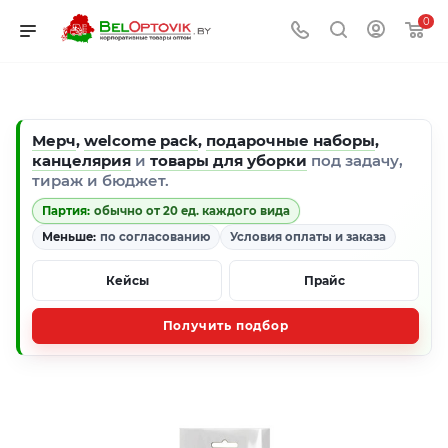
0
Мерч
,
welcome pack
,
подарочные наборы
,
канцелярия
и
товары для уборки
под задачу,
тираж и бюджет.
Партия:
обычно от 20 ед. каждого вида
Меньше:
по согласованию
Условия оплаты и заказа
Кейсы
Прайс
Получить подбор