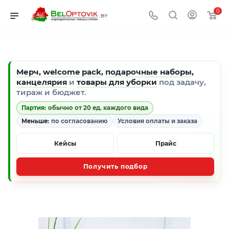
0
Мерч
,
welcome pack
,
подарочные наборы
,
канцелярия
и
товары для уборки
под задачу,
тираж и бюджет.
Партия:
обычно от 20 ед. каждого вида
Меньше:
по согласованию
Условия оплаты и заказа
Кейсы
Прайс
Получить подбор