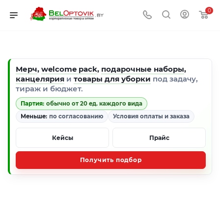
0
Мерч
,
welcome pack
,
подарочные наборы
,
канцелярия
и
товары для уборки
под задачу,
тираж и бюджет.
Партия:
обычно от 20 ед. каждого вида
Меньше:
по согласованию
Условия оплаты и заказа
Кейсы
Прайс
Получить подбор