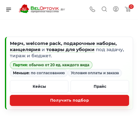
0
Мерч
,
welcome pack
,
подарочные наборы
,
канцелярия
и
товары для уборки
под задачу,
тираж и бюджет.
Партия:
обычно от 20 ед. каждого вида
Меньше:
по согласованию
Условия оплаты и заказа
Кейсы
Прайс
Получить подбор