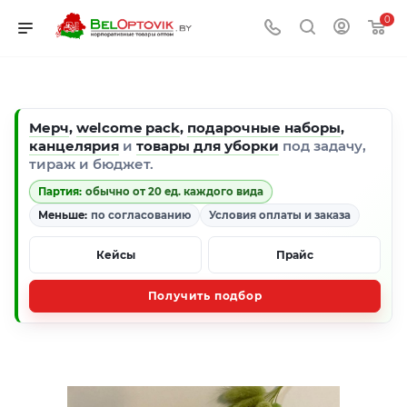
0
Мерч
,
welcome pack
,
подарочные наборы
,
канцелярия
и
товары для уборки
под задачу,
тираж и бюджет.
Партия:
обычно от 20 ед. каждого вида
Меньше:
по согласованию
Условия оплаты и заказа
Кейсы
Прайс
Получить подбор