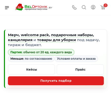
0
Мерч
,
welcome pack
,
подарочные наборы
,
канцелярия
и
товары для уборки
под задачу,
тираж и бюджет.
Партия:
обычно от 20 ед. каждого вида
Меньше:
по согласованию
Условия оплаты и заказа
Кейсы
Прайс
Получить подбор