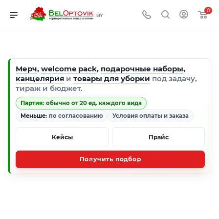
0
Мерч
,
welcome pack
,
подарочные наборы
,
канцелярия
и
товары для уборки
под задачу,
тираж и бюджет.
Партия:
обычно от 20 ед. каждого вида
Меньше:
по согласованию
Условия оплаты и заказа
Кейсы
Прайс
Получить подбор