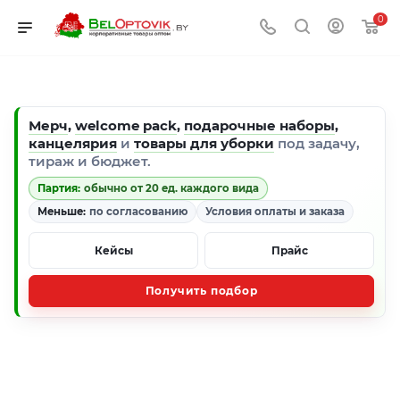
0
Мерч
,
welcome pack
,
подарочные наборы
,
канцелярия
и
товары для уборки
под задачу,
тираж и бюджет.
Партия:
обычно от 20 ед. каждого вида
Меньше:
по согласованию
Условия оплаты и заказа
Кейсы
Прайс
Получить подбор