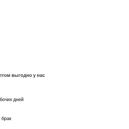
птом выгодно у нас
абочих дней
 брак