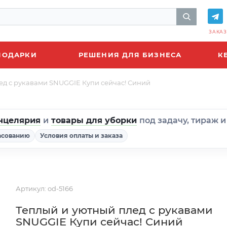
ЗАКАЗ
ПОДАРКИ
РЕШЕНИЯ ДЛЯ БИЗНЕСА
К
ед с рукавами SNUGGIE Купи сейчас! Синий
нцелярия
и
товары для уборки
под задачу, тираж 
асованию
Условия оплаты и заказа
Артикул:
od-5166
Теплый и уютный плед с рукавами
SNUGGIE Купи сейчас! Синий