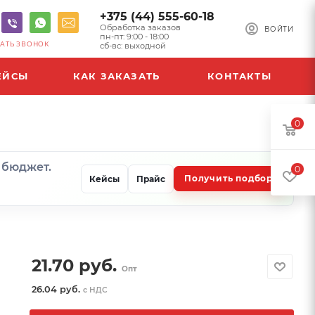
+375 (44) 555-60-18
Обработка заказов
ВОЙТИ
пн-пт: 9:00 - 18:00
АТЬ ЗВОНОК
сб-вс: выходной
ЕЙСЫ
КАК ЗАКАЗАТЬ
КОНТАКТЫ
0
и бюджет.
0
Получить подбор
Кейсы
Прайс
21.70
руб.
Опт
26.04 руб.
с НДС