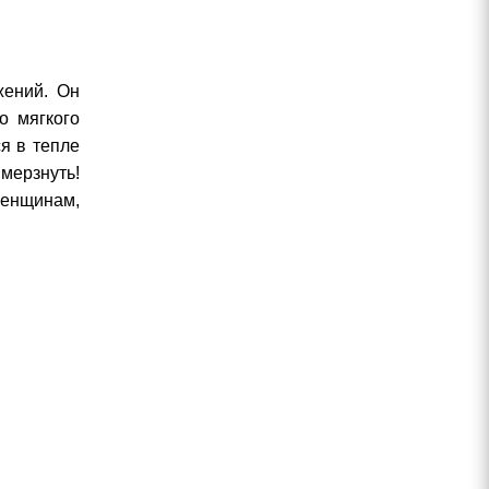
жений. Он
о мягкого
я в тепле
мерзнуть!
 женщинам,