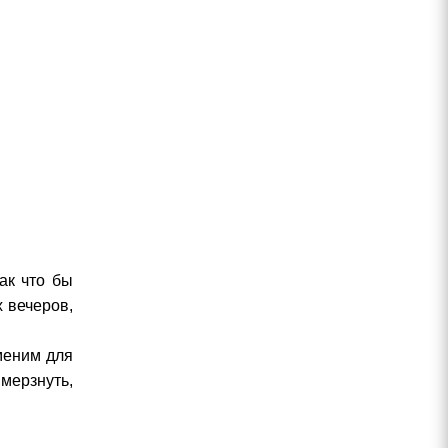
ак что бы
 вечеров,
аменим для
мерзнуть,