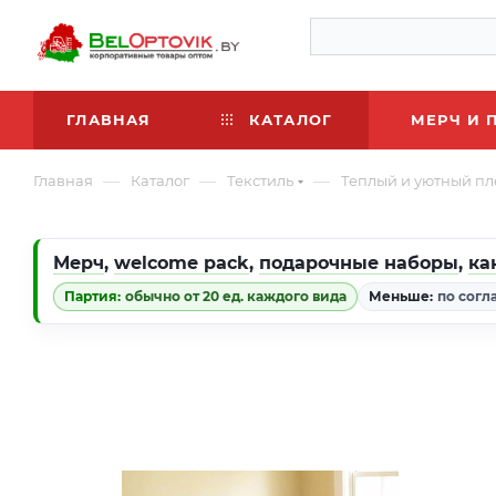
ГЛАВНАЯ
КАТАЛОГ
МЕРЧ И 
—
—
—
Главная
Каталог
Текстиль
Теплый и уютный пл
Мерч
,
welcome pack
,
подарочные наборы
,
ка
Партия:
обычно от 20 ед. каждого вида
Меньше:
по согл