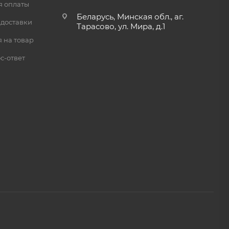
я оплаты
Беларусь, Минская обл., аг.
 доставки
Тарасово, ул. Мира, д.1
 на товар
с-ответ