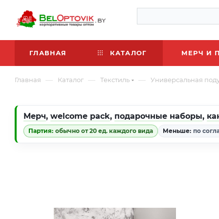
ГЛАВНАЯ
КАТАЛОГ
МЕРЧ И 
—
—
—
Главная
Каталог
Текстиль
Универсальная подуш
Мерч
,
welcome pack
,
подарочные наборы
,
ка
Партия:
обычно от 20 ед. каждого вида
Меньше:
по согл