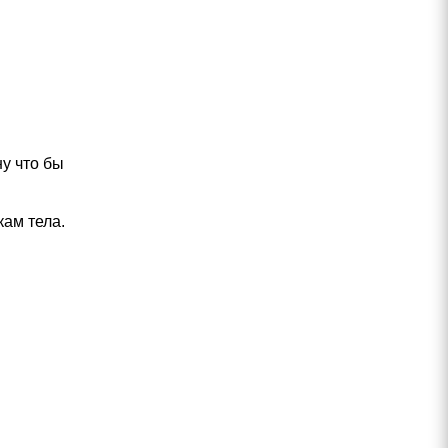
у что бы
кам тела.