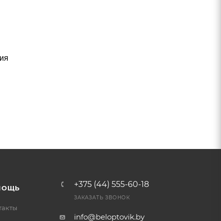
чия
+375 (44) 555-60-18
МОЩЬ
ЗАКАЗАТЬ ЗВОНОК
такты
info@beloptovik.by