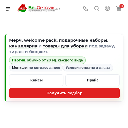
0
Мерч
,
welcome pack
,
подарочные наборы
,
канцелярия
и
товары для уборки
под задачу,
тираж и бюджет.
Партия:
обычно от 20 ед. каждого вида
Меньше:
по согласованию
Условия оплаты и заказа
Кейсы
Прайс
Получить подбор