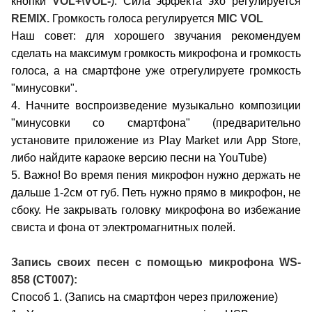
кнопки
VOL+\VOL-
).
Сила эффекта эxo регулируется
REMIX.
Громкость голоса регулируется
MIC VOL
Наш совет: для хорошего звучания рекомендуем
сделать на максимум громкость микрофона и громкость
голоса, а на смартфоне уже отрегулируете громкость
"минусовки".
4. Начните воспроизведение музыкально композиции
"минусовки со смартфона" (предварительно
установите приложение из Play Market или App Store,
либо найдите караоке версию песни на YouTube)
5. Важно! Во время пения микрофон нужно держать не
дальше 1-2см от губ. Петь нужно прямо в микрофон, не
сбоку. Не закрывать головку микрофона во избежание
свиста и фона от электромагнитных полей.
Запись своих песен с помощью микрофона
WS-
858 (CT007)
:
Способ 1. (Запись на смартфон через приложение)