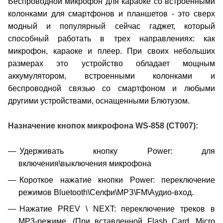
Беспроводной микрофон для караоке cо встроенными
колонками для смартфонов и планшетов - это сверх
модный и популярный сейчас гаджет, который
способный работать в трех направлениях: как
микрофон, караоке и плеер. При своих небольших
размерах это устройство обладает мощным
аккумулятором, встроенными колонками и
беспроводной связью со смартфоном и любыми
другими устройствами, оснащенными Блютузом.
Назначение кнопок микрофона
WS-858 (CT007)
:
Удерживать кнопку Power: для
включения\выключения микрофона
Короткое нажатие кнопки Power: переключение
режимов Bluetooth\Селфи\МРЗ\FM\Aудио-вход.
Нажатие PREV \ NEXT: переключение треков в
МР3-режиме. (При вставленной Flash Card, Micro