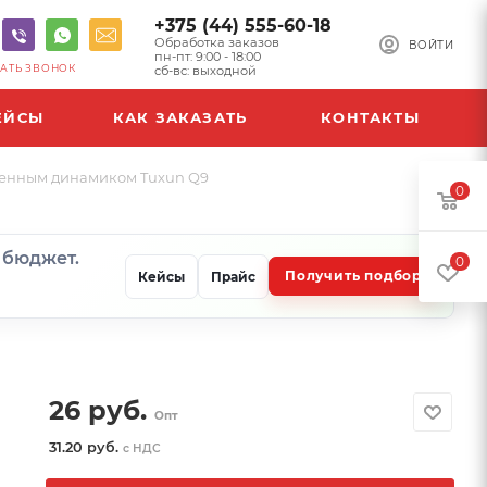
+375 (44) 555-60-18
Обработка заказов
ВОЙТИ
пн-пт: 9:00 - 18:00
АТЬ ЗВОНОК
сб-вс: выходной
ЕЙСЫ
КАК ЗАКАЗАТЬ
КОНТАКТЫ
оенным динамиком Tuxun Q9
0
и бюджет.
0
Получить подбор
Кейсы
Прайс
26
руб.
Опт
31.20 руб.
с НДС