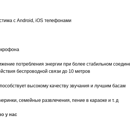
стима с Android, iOS телефонами
икрофона
нижение потребления энергии при более стабильном соедин
йствия беспроводной связи до 10 метров
способствует высокому качеству звучания и лучшим басам
черинки, семейные развлечения, пение в караоке и т. д
о у нас