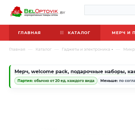
ГЛАВНАЯ
КАТАЛОГ
МЕРЧ И 
—
—
—
Главная
Каталог
Гаджеты и электроника
Микр
Мерч
,
welcome pack
,
подарочные наборы
,
ка
Партия:
обычно от 20 ед. каждого вида
Меньше:
по согл