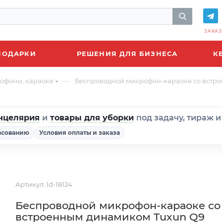
ЗАКАЗ
ПОДАРКИ
РЕШЕНИЯ ДЛЯ БИЗНЕСА
К
—
офоны, караоке
Беспроводной микрофон-караоке со встр
нцелярия
и
товары для уборки
под задачу, тираж 
асованию
Условия оплаты и заказа
Артикул:
ld-18124
Беспроводной микрофон-караоке со
встроенным динамиком Tuxun Q9