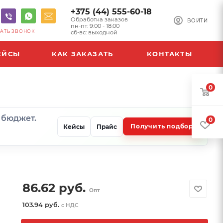
+375 (44) 555-60-18
Обработка заказов
ВОЙТИ
пн-пт: 9:00 - 18:00
АТЬ ЗВОНОК
сб-вс: выходной
ЕЙСЫ
КАК ЗАКАЗАТЬ
КОНТАКТЫ
0
и бюджет.
0
Получить подбор
Кейсы
Прайс
86.62
руб.
Опт
103.94 руб.
с НДС