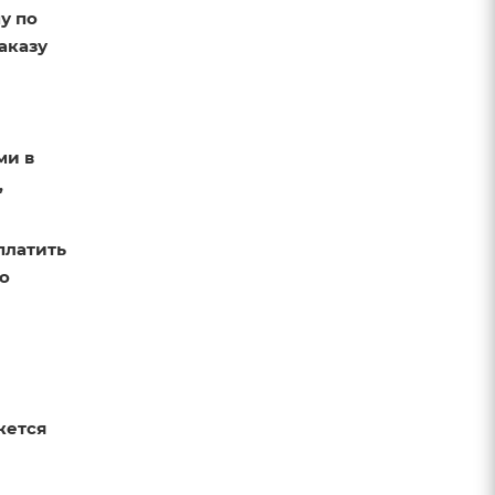
у по
аказу
ми в
,
платить
по
жется