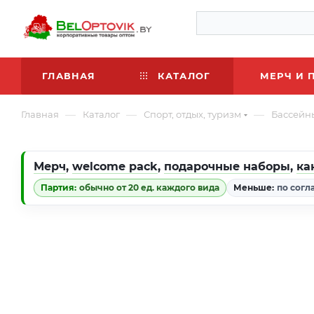
ГЛАВНАЯ
КАТАЛОГ
МЕРЧ И 
—
—
—
Главная
Каталог
Спорт, отдых, туризм
Бассейн
Мерч
,
welcome pack
,
подарочные наборы
,
ка
Партия:
обычно от 20 ед. каждого вида
Меньше:
по согл