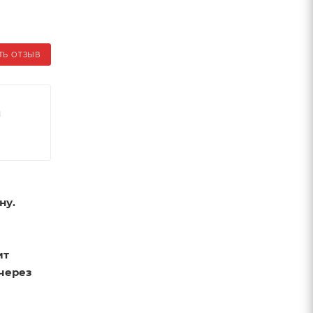
ТЬ ОТЗЫВ
м
ну.
ит
 через