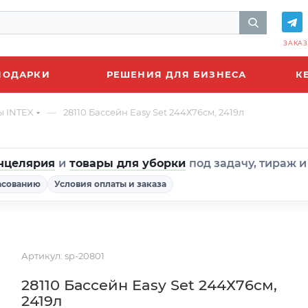
ЗАКАЗ
ПОДАРКИ
РЕШЕНИЯ ДЛЯ БИЗНЕСА
К
—
ы INTEX
28110 Бассейн Easy Set 244Х76см, 2419л
нцелярия
и
товары для уборки
под задачу, тираж 
асованию
Условия оплаты и заказа
Артикул:
sp-20801
28110 Бассейн Easy Set 244Х76см,
2419л