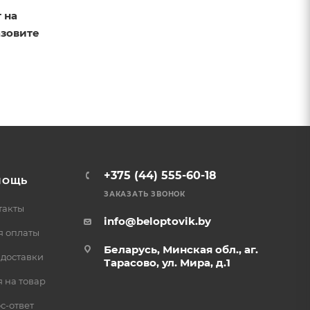
 на
азовите
+375 (44) 555-60-18
МОЩЬ
ЗАКАЗАТЬ ЗВОНОК
такты
info@beloptovik.by
я оплаты
Беларусь, Минская обл., аг.
 доставки
Тарасово, ул. Мира, д.1
 на товар
с-ответ