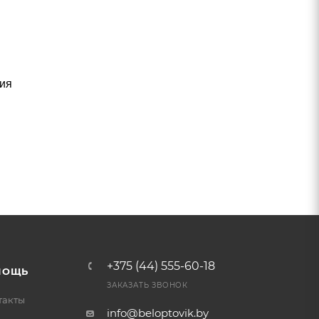
чия
+375 (44) 555-60-18
МОЩЬ
ЗАКАЗАТЬ ЗВОНОК
такты
info@beloptovik.by