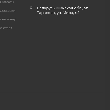
я оплаты
Беларусь, Минская обл., аг.
 доставки
Тарасово, ул. Мира, д.1
 на товар
с-ответ