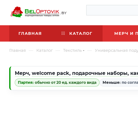
ГЛАВНАЯ
КАТАЛОГ
МЕРЧ И 
—
—
—
Главная
Каталог
Текстиль
Универсальная подуш
Мерч
,
welcome pack
,
подарочные наборы
,
ка
Партия:
обычно от 20 ед. каждого вида
Меньше:
по согл