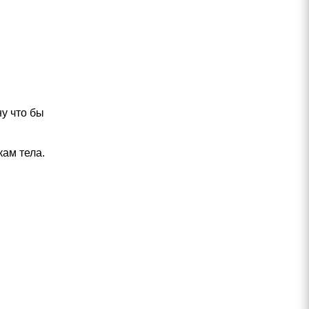
у что бы
кам тела.