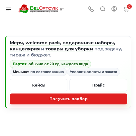
0
Мерч
,
welcome pack
,
подарочные наборы
,
канцелярия
и
товары для уборки
под задачу,
тираж и бюджет.
Партия:
обычно от 20 ед. каждого вида
Меньше:
по согласованию
Условия оплаты и заказа
Кейсы
Прайс
Получить подбор