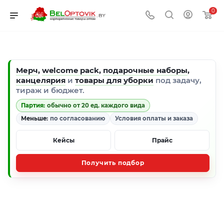
0
Мерч
,
welcome pack
,
подарочные наборы
,
канцелярия
и
товары для уборки
под задачу,
тираж и бюджет.
Партия:
обычно от 20 ед. каждого вида
Меньше:
по согласованию
Условия оплаты и заказа
Кейсы
Прайс
Получить подбор