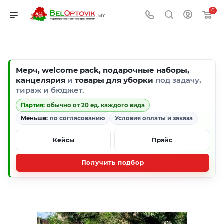
0
Мерч
,
welcome pack
,
подарочные наборы
,
канцелярия
и
товары для уборки
под задачу,
тираж и бюджет.
Партия:
обычно от 20 ед. каждого вида
Меньше:
по согласованию
Условия оплаты и заказа
Кейсы
Прайс
Получить подбор