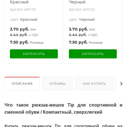
Красный
Черный
Арт.
БО-4011.05
Арт.
БО-4011.02
Красный
Черный
Цвет:
Цвет:
3.70
руб.
3.70
руб.
Опт
Опт
4.44 руб.
4.44 руб.
с НДС
с НДС
7.50
руб.
7.50
руб.
Розница
Розница
ЗАПРОСИТЬ
ЗАПРОСИТЬ
ОПИСАНИЕ
ОТЗЫВЫ
КАК КУПИТЬ
О
Что такое рюкзак-мешок Tip для спортивной и
сменной обуви / Компактный, сверхлегкий
Купить рюкзак-мешок Tip для спортивной обуви на