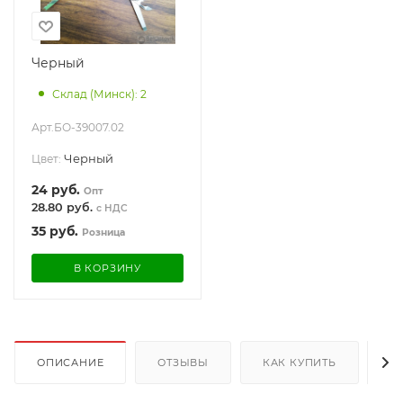
Черный
Склад (Минск): 2
Арт.
БО-39007.02
Черный
Цвет:
24
руб.
Опт
28.80 руб.
с НДС
35
руб.
Розница
В КОРЗИНУ
ОПИСАНИЕ
ОТЗЫВЫ
КАК КУПИТЬ
О