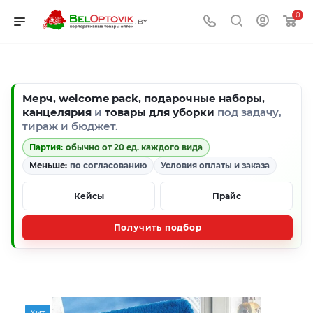
0
Мерч
,
welcome pack
,
подарочные наборы
,
канцелярия
и
товары для уборки
под задачу,
тираж и бюджет.
Партия:
обычно от 20 ед. каждого вида
Меньше:
по согласованию
Условия оплаты и заказа
Кейсы
Прайс
Получить подбор
Хит