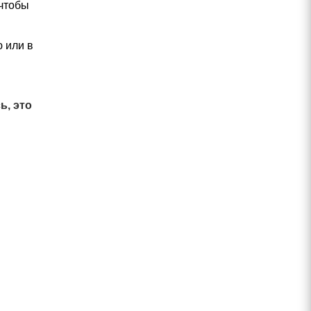
 чтобы
ю или в
ь, это