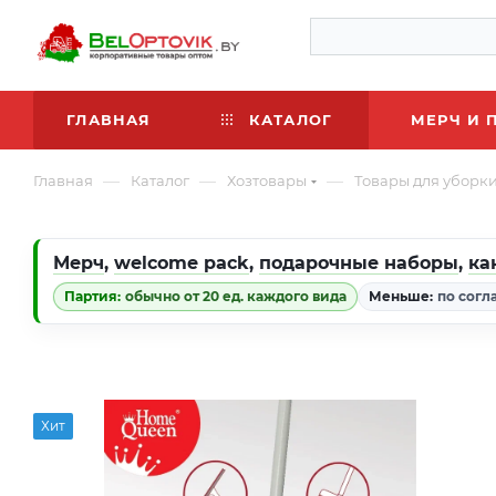
ГЛАВНАЯ
КАТАЛОГ
МЕРЧ И 
—
—
—
Главная
Каталог
Хозтовары
Товары для уборк
Мерч
,
welcome pack
,
подарочные наборы
,
ка
Партия:
обычно от 20 ед. каждого вида
Меньше:
по согл
Хит