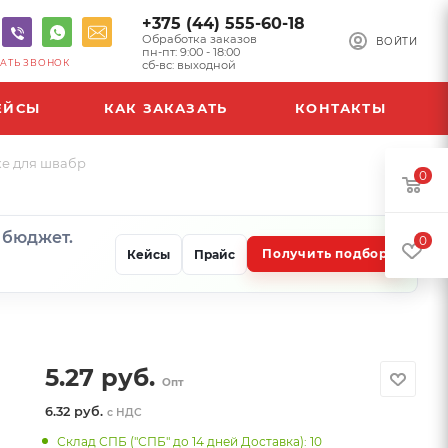
+375 (44) 555-60-18
Обработка заказов
ВОЙТИ
пн-пт: 9:00 - 18:00
АТЬ ЗВОНОК
сб-вс: выходной
ЕЙСЫ
КАК ЗАКАЗАТЬ
КОНТАКТЫ
ке для швабр
0
и бюджет.
0
Получить подбор
Кейсы
Прайс
5.27
руб.
Опт
6.32 руб.
с НДС
Склад СПБ ("СПБ" до 14 дней Доставка): 10