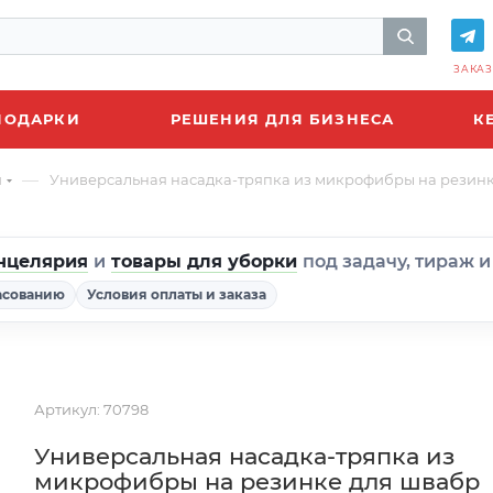
ЗАКАЗ
ПОДАРКИ
РЕШЕНИЯ ДЛЯ БИЗНЕСА
К
—
и
Универсальная насадка-тряпка из микрофибры на резин
нцелярия
и
товары для уборки
под задачу, тираж 
асованию
Условия оплаты и заказа
Артикул:
70798
Универсальная насадка-тряпка из
микрофибры на резинке для швабр