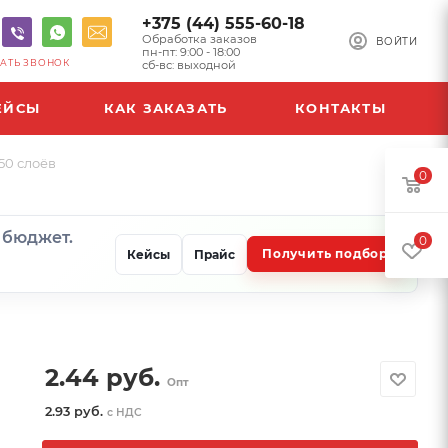
+375 (44) 555-60-18
Обработка заказов
ВОЙТИ
пн-пт: 9:00 - 18:00
АТЬ ЗВОНОК
сб-вс: выходной
ЕЙСЫ
КАК ЗАКАЗАТЬ
КОНТАКТЫ
50 слоёв
0
и бюджет.
0
Получить подбор
Кейсы
Прайс
2.44
руб.
Опт
2.93 руб.
с НДС