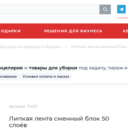
ЗАКАЗ
ПОДАРКИ
РЕШЕНИЯ ДЛЯ БИЗНЕСА
К
—
ля ухода за одеждой и обувью
Липкая лента сменный блок 
нцелярия
и
товары для уборки
под задачу, тираж 
асованию
Условия оплаты и заказа
Артикул:
71457
Липкая лента сменный блок 50
слоёв