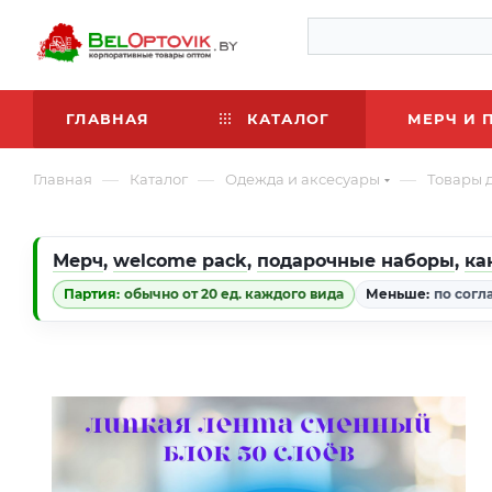
ГЛАВНАЯ
КАТАЛОГ
МЕРЧ И 
—
—
—
Главная
Каталог
Одежда и аксесуары
Товары д
Мерч
,
welcome pack
,
подарочные наборы
,
ка
Партия:
обычно от 20 ед. каждого вида
Меньше:
по согл