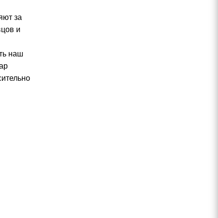
яют за
вцов и
ть наш
ар
сительно