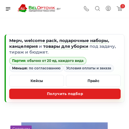
0
Мерч
,
welcome pack
,
подарочные наборы
,
канцелярия
и
товары для уборки
под задачу,
тираж и бюджет.
Партия:
обычно от 20 ед. каждого вида
Меньше:
по согласованию
Условия оплаты и заказа
Кейсы
Прайс
Получить подбор
Советуем