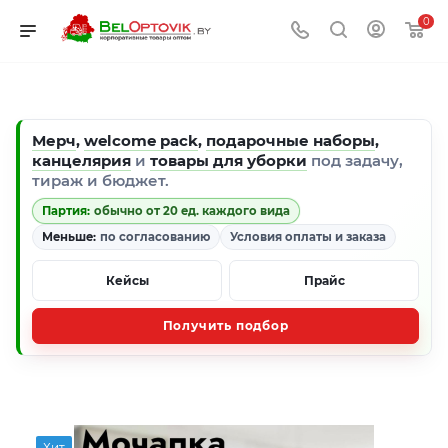
0
Мерч
,
welcome pack
,
подарочные наборы
,
канцелярия
и
товары для уборки
под задачу,
тираж и бюджет.
Партия:
обычно от 20 ед. каждого вида
Меньше:
по согласованию
Условия оплаты и заказа
Кейсы
Прайс
Получить подбор
Хит