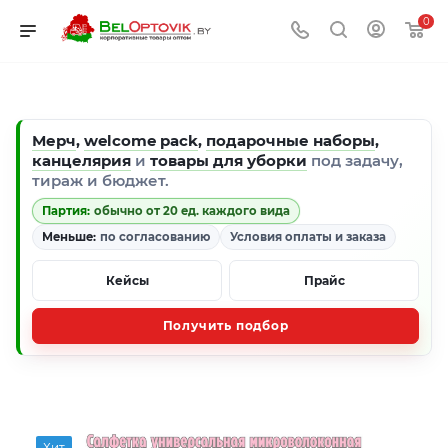
0
Мерч
,
welcome pack
,
подарочные наборы
,
канцелярия
и
товары для уборки
под задачу,
тираж и бюджет.
Партия:
обычно от 20 ед. каждого вида
Меньше:
по согласованию
Условия оплаты и заказа
Кейсы
Прайс
Получить подбор
Хит