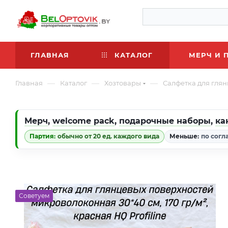
ГЛАВНАЯ
КАТАЛОГ
МЕРЧ И 
—
—
—
Главная
Каталог
Хозтовары
Салфетка для глян
Мерч
,
welcome pack
,
подарочные наборы
,
ка
Партия:
обычно от 20 ед. каждого вида
Меньше:
по согл
Советуем