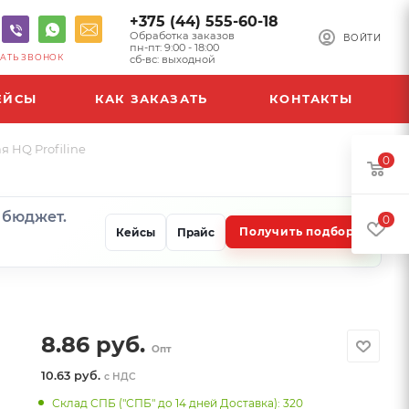
+375 (44) 555-60-18
Обработка заказов
ВОЙТИ
пн-пт: 9:00 - 18:00
АТЬ ЗВОНОК
сб-вс: выходной
ЕЙСЫ
КАК ЗАКАЗАТЬ
КОНТАКТЫ
я HQ Profiline
0
и бюджет.
0
Получить подбор
Кейсы
Прайс
8.86
руб.
Опт
10.63 руб.
с НДС
Склад СПБ ("СПБ" до 14 дней Доставка): 320