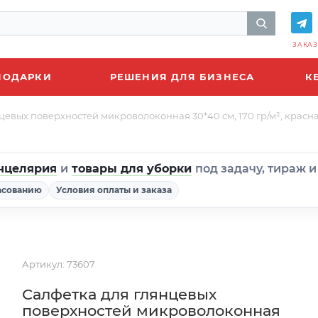
ЗАКАЗ
ПОДАРКИ
РЕШЕНИЯ ДЛЯ БИЗНЕСА
К
цевых поверхностей микроволоконная 30*40 см, 170 гр/м², красна
нцелярия
и
товары для уборки
под задачу, тираж 
асованию
Условия оплаты и заказа
Артикул:
73607
Салфетка для глянцевых
поверхностей микроволоконная