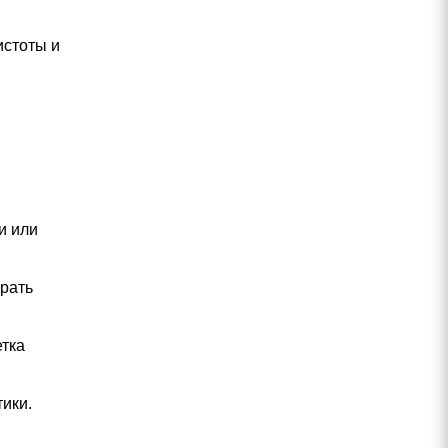
истоты и
и или
брать
етка
ики.