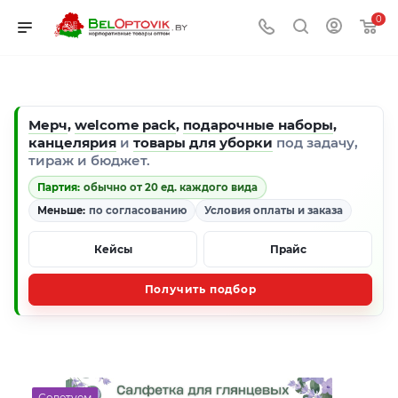
0
Мерч
,
welcome pack
,
подарочные наборы
,
канцелярия
и
товары для уборки
под задачу,
тираж и бюджет.
Партия:
обычно от 20 ед. каждого вида
Меньше:
по согласованию
Условия оплаты и заказа
Кейсы
Прайс
Получить подбор
Советуем