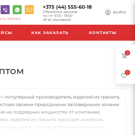
+375 (44) 555-60-18
Обработка заказов
ВОЙТИ
пн-пт: 9:00 - 18:00
АТЬ ЗВОНОК
сб-вс: выходной
ЕЙСЫ
КАК ЗАКАЗАТЬ
КОНТАКТЫ
0
оптом
0
— популярный производитель изделий из гранита,
вестная своими природными заповедными зонами
ие на подрядных мощностях от компании,
м, изделия из гранита проходят контроль
вно наращивая производственные мощности,
ного габбро-диабаза и цветных гранитов,