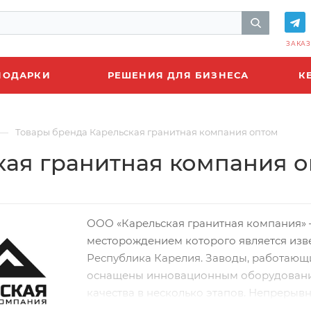
ЗАКАЗ
ПОДАРКИ
РЕШЕНИЯ ДЛЯ БИЗНЕСА
К
—
Товары бренда Карельская гранитная компания оптом
кая гранитная компания 
ООО «Карельская гранитная компания» 
месторождением которого является из
Республика Карелия. Заводы, работающ
оснащены инновационным оборудование
качества в несколько этапов. Непреры
компания производит продукцию из чер