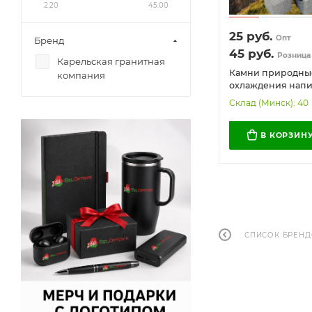
2.20
45.00
25
руб.
Опт
Бренд
45
руб.
Розница
Карельская гранитная
Камни природны
компания
охлаждения напи
для виски (Карели
Склад (Минск): 40
коробочке
В КОРЗИН
СПИСОК БРЕН