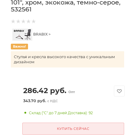
101", хром, экокожа, темно-серое,
532561
BRABIX >
Важно!
Стулья и кресла высокого качества с уникальным
дизайном
286.42
руб.
Опт
343.70 руб.
с НДС
Склад ("С" до 7 дней Доставка): 92
КУПИТЬ СЕЙЧАС