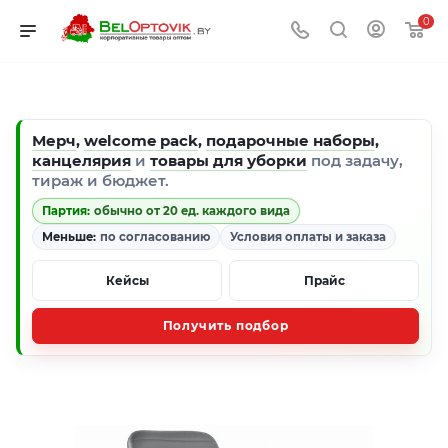
0
Мерч
,
welcome pack
,
подарочные наборы
,
канцелярия
и
товары для уборки
под задачу,
тираж и бюджет.
Партия:
обычно от 20 ед. каждого вида
Меньше:
по согласованию
Условия оплаты и заказа
Кейсы
Прайс
Получить подбор