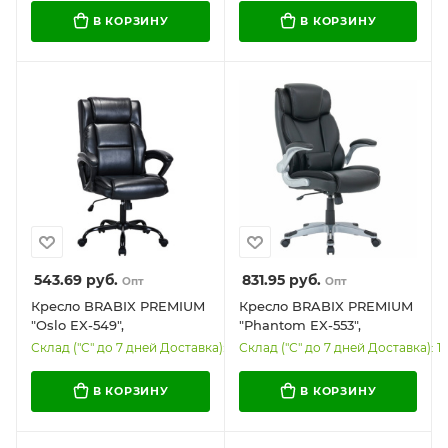
черное, 532976
рециклированная кожа,
В КОРЗИНУ
В КОРЗИНУ
черное, 532975
543.69
руб.
831.95
руб.
Опт
Опт
Кресло BRABIX PREMIUM
Кресло BRABIX PREMIUM
"Oslo EX-549",
"Phantom EX-553",
рециклированная кожа,
рециклированная кожа,
Склад ("С" до 7 дней Доставка): 45
Склад ("С" до 7 дней Доставка): 1
разборное пятилучие,
регулируемый
черное, 532978
подголовник, черное,
В КОРЗИНУ
В КОРЗИНУ
532940