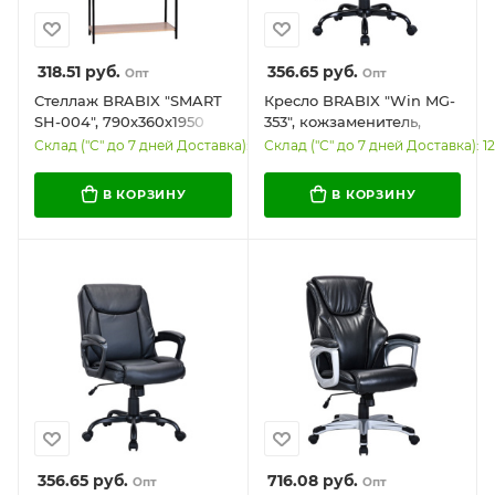
318.51
руб.
356.65
руб.
Опт
Опт
Стеллаж BRABIX "SMART
Кресло BRABIX "Win MG-
SH-004", 790х360х1950
353", кожзаменитель,
мм, ЛОФТ, 5 полок,
разборное пятилучие,
Склад ("С" до 7 дней Доставка): 22
Склад ("С" до 7 дней Доставка): 12
металл/ЛДСП ясень
черное, 532981
шимо светлый, каркас
В КОРЗИНУ
В КОРЗИНУ
черный, 641943
356.65
руб.
716.08
руб.
Опт
Опт