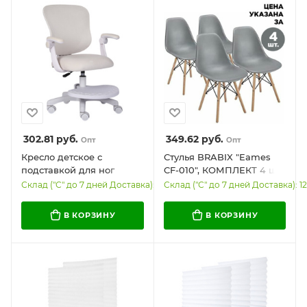
302.81
руб.
349.62
руб.
Опт
Опт
Кресло детское с
Стулья BRABIX "Eames
подставкой для ног
CF-010", КОМПЛЕКТ 4 шт.,
BRABIX "Sky MG-206",
пластик серый, опоры
Склад ("С" до 7 дней Доставка): 155
Склад ("С" до 7 дней Доставка): 1
велюр, бежевое, 533156
дерево/металл, 532632,
2033A
В КОРЗИНУ
В КОРЗИНУ