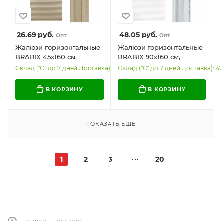
26.69
руб.
48.05
руб.
Опт
Опт
Жалюзи горизонтальные
Жалюзи горизонтальные
BRABIX 45х160 см,
BRABIX 90х160 см,
АЛЮМИНИЙ, цвет
АЛЮМИНИЙ, цвет
Склад ("С" до 7 дней Доставка): 300
Склад ("С" до 7 дней Доставка): 4
бежевый, 608634
белый, 608627
В КОРЗИНУ
В КОРЗИНУ
ПОКАЗАТЬ ЕЩЕ
1
2
3
20