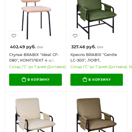
402.49
руб.
327.46
руб.
Опт
Опт
Стулья BRABIX "Ideal CF-
Кресло BRABIX "Gentle
080", КОМПЛЕКТ 4 шт.,
LC-300", ЛОФТ,
черный каркас, букле
пружинный блок, ткань
Склад ("С" до 7 дней Доставка): 11
Склад ("С" до 7 дней Доставка): 1
бежевый, 533255
велсофт (плюш),
оливковое, 533145
В КОРЗИНУ
В КОРЗИНУ