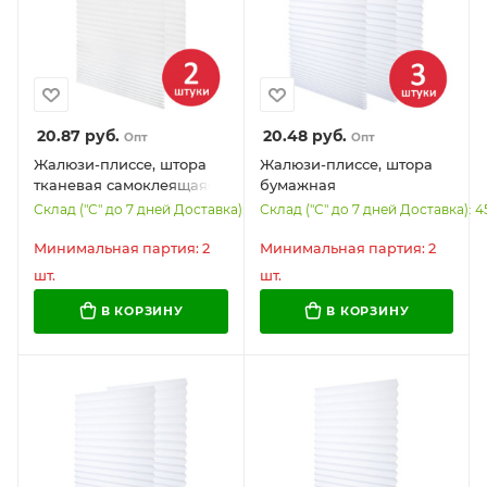
20.87
руб.
20.48
руб.
Опт
Опт
Жалюзи-плиссе, штора
Жалюзи-плиссе, штора
тканевая самоклеящаяся
бумажная
КОМПЛЕКТ 2 шт., BRABIX,
самоклеящаяся
Склад ("С" до 7 дней Доставка): 3
Склад ("С" до 7 дней Доставка): 4
90х180 см, "СТАНДАРТ+",
КОМПЛЕКТ 3 шт., BRABIX,
80 г/м2, цвет белый,
60х180 см, ЭКО, 80 г/м2,
Минимальная партия: 2
Минимальная партия: 2
700009
цвет белый, 700003
шт.
шт.
В КОРЗИНУ
В КОРЗИНУ