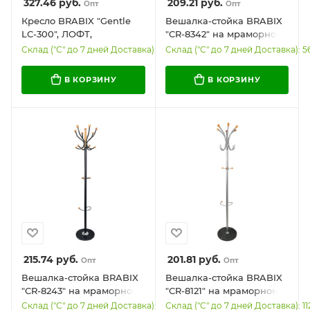
327.46
руб.
209.21
руб.
Опт
Опт
Кресло BRABIX "Gentle
Вешалка-стойка BRABIX
LC-300", ЛОФТ,
"CR-8342" на мраморном
пружинный блок, ткань
диске, металл, 5+4
Склад ("С" до 7 дней Доставка): 138
Склад ("С" до 7 дней Доставка): 5
велсофт (плюш), серое,
крючка, цвет черный,
533142
606439
В КОРЗИНУ
В КОРЗИНУ
215.74
руб.
201.81
руб.
Опт
Опт
Вешалка-стойка BRABIX
Вешалка-стойка BRABIX
"CR-8243" на мраморном
"CR-8121" на мраморном
диске, металл, 6+3
диске, металл, 6+4
Склад ("С" до 7 дней Доставка): 266
Склад ("С" до 7 дней Доставка): 11