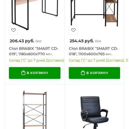
206.43
руб.
254.45
руб.
Опт
Опт
Стол BRABIX "SMART CD-
Стол BRABIX "SMART CD-
019", 1180х600х770 мм,
018", 1100х600х765 мм,
ЛОФТ, металл/ЛДСП
ЛОФТ, 2 полки, металл/
Склад ("С" до 7 дней Доставка): 13
Склад ("С" до 7 дней Доставка): 3
ясень шимо светлый,
ЛДСП бунратти, каркас
каркас черный, 641947
черный, 641946
В КОРЗИНУ
В КОРЗИНУ