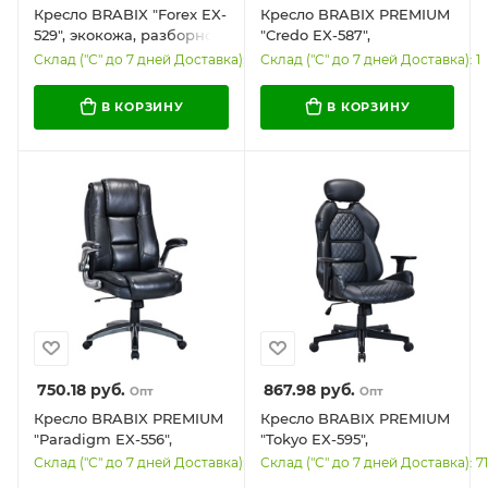
Кресло BRABIX "Forex EX-
Кресло BRABIX PREMIUM
529", экокожа, разборное
"Credo EX-587",
пятилучие, черное,
рециклированная кожа,
Склад ("С" до 7 дней Доставка): 216
Склад ("С" до 7 дней Доставка): 1
532980
черное, 532977
В КОРЗИНУ
В КОРЗИНУ
750.18
руб.
867.98
руб.
Опт
Опт
Кресло BRABIX PREMIUM
Кресло BRABIX PREMIUM
"Paradigm EX-556",
"Tokyo EX-595",
пружинный блок,
регулируемый
Склад ("С" до 7 дней Доставка): 32
Склад ("С" до 7 дней Доставка): 71
рециклированная кожа,
подголовник,