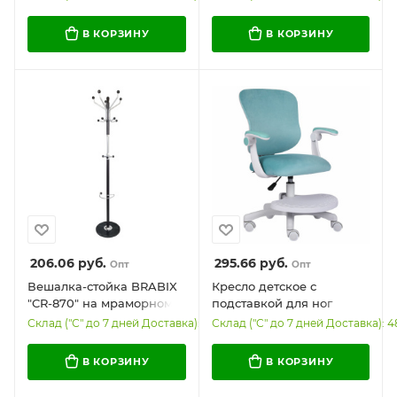
крючка, цвет черный,
крючка, цвет
606438
серебристый, 606437
В КОРЗИНУ
В КОРЗИНУ
206.06
руб.
295.66
руб.
Опт
Опт
Вешалка-стойка BRABIX
Кресло детское с
"CR-870" на мраморном
подставкой для ног
диске, металл, 5+3
BRABIX "Sky MG-206",
Склад ("С" до 7 дней Доставка): 907
Склад ("С" до 7 дней Доставка): 4
крючка, цвет
велюр, голубое, 533155
коричневый, 606436
В КОРЗИНУ
В КОРЗИНУ