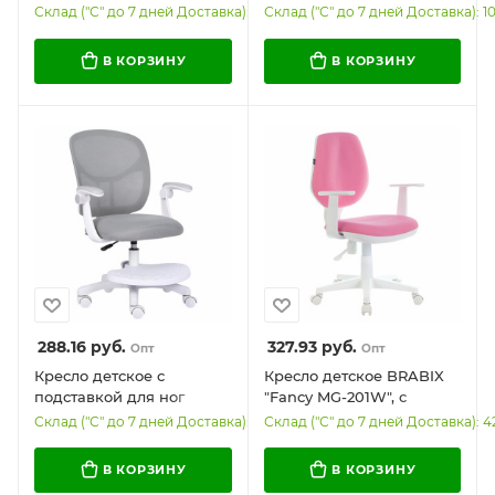
экокожа, коричневое,
АЛЮМИНИЙ, цвет
Склад ("С" до 7 дней Доставка): 2
Склад ("С" до 7 дней Доставка): 1
530875
бежевый, 608643
В КОРЗИНУ
В КОРЗИНУ
288.16
руб.
327.93
руб.
Опт
Опт
Кресло детское с
Кресло детское BRABIX
подставкой для ног
"Fancy MG-201W", с
BRABIX "Toy MG-205",
подлокотниками,
Склад ("С" до 7 дней Доставка): 340
Склад ("С" до 7 дней Доставка): 4
сетка/ткань TW, серое,
пластик белый, розовое,
533153
532409, MG-201W_532409
В КОРЗИНУ
В КОРЗИНУ