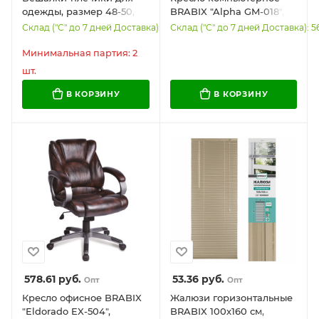
одежды, размер 48-50,
BRABIX "Alpha GM-018",
металл, антискользящие,
ткань/экокожа, черное,
Склад ("С" до 7 дней Доставка): 1965
Склад ("С" до 7 дней Доставка): 5
КОМПЛЕКТ 20 шт., белые,
532636, GM-018_532636
BRABIX PREMIUM, 608470
Минимальная партия: 2
шт.
В КОРЗИНУ
В КОРЗИНУ
578.61
руб.
53.36
руб.
Опт
Опт
Кресло офисное BRABIX
Жалюзи горизонтальные
"Eldorado EX-504",
BRABIX 100х160 см,