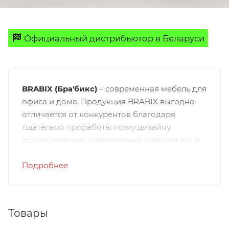
Официальный дистрибьютор в Беларуси
BRABIX (Бра'бикс)
– современная мебель для
офиса и дома. Продукция BRABIX выгодно
отличается от конкурентов благодаря
тщательно проработанному дизайну,
использованию современных материалов и
высокому качеству исполнения. Товары
производятся на нескольких
Подробнее
производственных площадках, размещенных
на крупнейших передовых предприятиях в
странах Юго-Восточной Азии и России. Вся
Товары
продукция соответствует международным