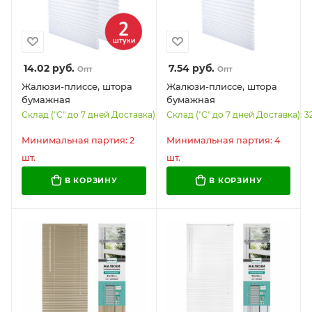
14.02
руб.
7.54
руб.
Опт
Опт
Жалюзи-плиссе, штора
Жалюзи-плиссе, штора
бумажная
бумажная
самоклеящаяся
самоклеящаяся BRABIX,
Склад ("С" до 7 дней Доставка): 36
Склад ("С" до 7 дней Доставка): 3
КОМПЛЕКТ 2 шт., BRABIX,
60х180 см, ЭКО, 80 г/м2,
60х180 см, ЭКО, 80 г/м2,
цвет белый, 1 шт., 700001
Минимальная партия: 2
Минимальная партия: 4
цвет белый, 700002
шт.
шт.
В КОРЗИНУ
В КОРЗИНУ