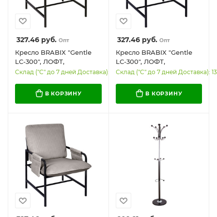
327.46
руб.
327.46
руб.
Опт
Опт
Кресло BRABIX "Gentle
Кресло BRABIX "Gentle
LC-300", ЛОФТ,
LC-300", ЛОФТ,
пружинный блок, ткань
пружинный блок, ткань
Склад ("С" до 7 дней Доставка): 143
Склад ("С" до 7 дней Доставка): 1
велсофт (плюш),
велсофт (плюш), мокко,
молочное, 533144
533143
В КОРЗИНУ
В КОРЗИНУ