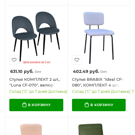
631.10
руб.
402.49
руб.
Опт
Опт
Стулья КОМПЛЕКТ 2 шт.,
Стулья BRABIX "Ideal CF-
"Luna CF-070", велюр
080", КОМПЛЕКТ 4 шт.,
серый, каркас
черный каркас, букле
Склад ("С" до 7 дней Доставка): 8
Склад ("С" до 7 дней Доставка): 7
металлический,
серый, 533256
усиленный, черный,
В КОРЗИНУ
В КОРЗИНУ
BRABIX, 532770