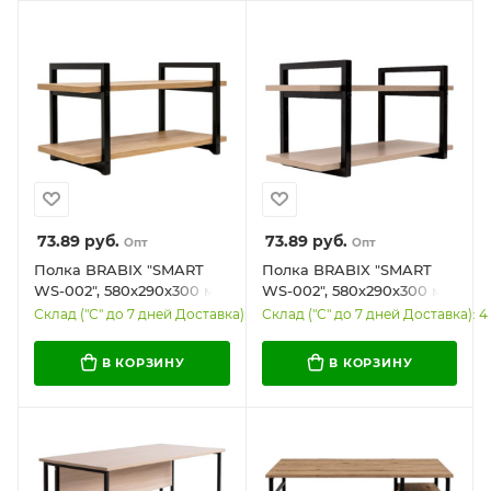
73.89
руб.
73.89
руб.
Опт
Опт
Полка BRABIX "SMART
Полка BRABIX "SMART
WS-002", 580х290х300 мм,
WS-002", 580х290х300 мм,
ЛОФТ, 2 полки, металл/
ЛОФТ, 2 полки, металл/
Склад ("С" до 7 дней Доставка): 11
Склад ("С" до 7 дней Доставка): 4
ЛДСП бунратти, 641952
ЛДСП ясень шимо
светлый, 641951
В КОРЗИНУ
В КОРЗИНУ