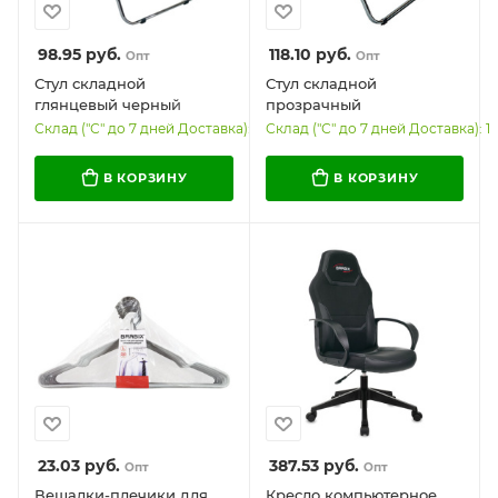
98.95
руб.
118.10
руб.
Опт
Опт
Стул складной
Стул складной
глянцевый черный
прозрачный
BRABIX "Style CF-015",
тонированный BRABIX
Склад ("С" до 7 дней Доставка): 93
Склад ("С" до 7 дней Доставка): 1
хромированный каркас,
"Glam CF-020",
пластик, 533248
хромированный каркас,
В КОРЗИНУ
В КОРЗИНУ
пластик, 533247
23.03
руб.
387.53
руб.
Опт
Опт
Вешалки-плечики для
Кресло компьютерное