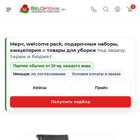
0
Мерч
,
welcome pack
,
подарочные наборы
,
канцелярия
и
товары для уборки
под задачу,
тираж и бюджет.
Партия:
обычно от 20 ед. каждого вида
Меньше:
по согласованию
Условия оплаты и заказа
Кейсы
Прайс
Получить подбор