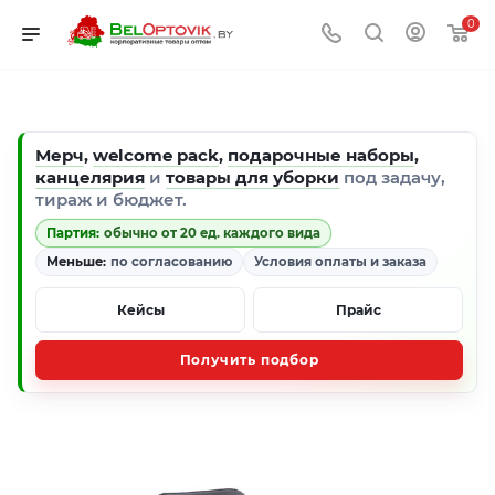
0
Мерч
,
welcome pack
,
подарочные наборы
,
канцелярия
и
товары для уборки
под задачу,
тираж и бюджет.
Партия:
обычно от 20 ед. каждого вида
Меньше:
по согласованию
Условия оплаты и заказа
Кейсы
Прайс
Получить подбор