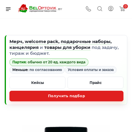
0
Мерч
,
welcome pack
,
подарочные наборы
,
канцелярия
и
товары для уборки
под задачу,
тираж и бюджет.
Партия:
обычно от 20 ед. каждого вида
Меньше:
по согласованию
Условия оплаты и заказа
Кейсы
Прайс
Получить подбор