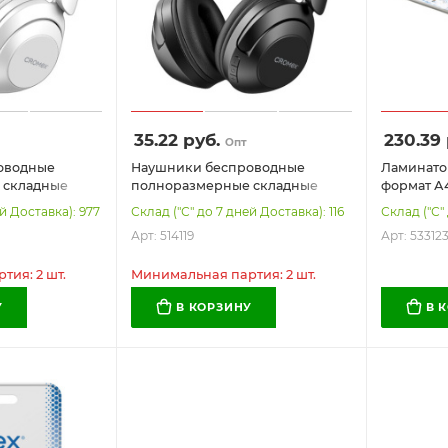
35.22
руб.
230.39
Опт
оводные
Наушники беспроводные
Ламинато
 складные
полноразмерные складные
формат А4
OMEX HP-043W,
раздвижные, CROMEX HP-043B,
250 мкм, 
й Доставка): 977
Склад ("С" до 7 дней Доставка): 116
Склад ("С"
120
Bluetooth 5.4, 514119
533123
Арт: 514119
Арт: 53312
ия: 2 шт.
Минимальная партия: 2 шт.
У
В КОРЗИНУ
В 