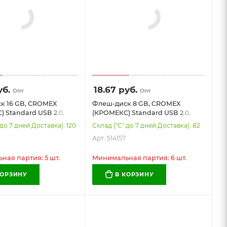
б.
18.67
руб.
Опт
Опт
к 16 GB, CROMEX
Флеш-диск 8 GB, CROMEX
 Standard USB 2.0,
(КРОМЕКС) Standard USB 2.0,
14158
черный, 514157
 до 7 дней Доставка): 120
Склад ("С" до 7 дней Доставка): 82
Арт: 514157
ая партия: 5 шт.
Минимальная партия: 6 шт.
КОРЗИНУ
В КОРЗИНУ