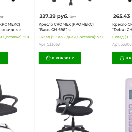
227.29
руб.
265.43
пт
Опт
(КРОМЕКС)
Кресло CROMEX (КРОМЕКС)
Кресло C
, откидные
"Basic CH-698", с
"Debut CH
астик белый,
подлокотниками, механизм
подлокот
й Доставка): 501
Склад ("С" до 7 дней Доставка): 573
Склад ("С"
ерое, 533070
качания, сетка/ткань TW,
качания, 
Арт: 533069
Арт: 53306
черное, 533069
черное, 5
У
В КОРЗИНУ
В 