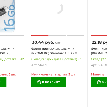
30.44
руб.
22.18
ру
т
Опт
, CROMEX
Флеш-диск 32 GB, CROMEX
Флеш-дис
SB 3.1,
(КРОМЕКС) Standard USB 2.0,
(КРОМЕКС)
орпус, черный,
черный, 514159
черный, 5
й Доставка): 347
Склад ("С" до 7 дней Доставка): 89
Склад ("С"
Арт: 514159
Арт: 514158
ия: 5 шт.
Минимальная партия: 5 шт.
Минимальн
У
В КОРЗИНУ
В 