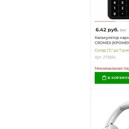
6.42
руб.
Опт
Калькулятор кар
CROMEX (КРОМЕКС
(96х62 мм), 8 раз
Склад ("С" до 7 дн
питание, черный,
Арт: 273834
Минимальная пар
В КОРЗИН