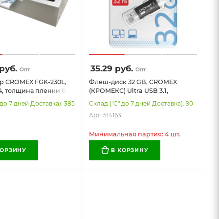
руб.
35.29
руб.
Опт
Опт
р CROMEX FGK-230L,
Флеш-диск 32 GB, CROMEX
, толщина пленки 60-
(КРОМЕКС) Ultra USB 3.1,
скорость 50 см/мин,
металлический корпус, черный,
 до 7 дней Доставка): 385
Склад ("С" до 7 дней Доставка): 90
514163
3
Арт: 514163
Минимальная партия: 4 шт.
КОРЗИНУ
В КОРЗИНУ