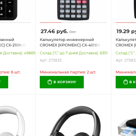
27.46
руб.
19.29
ру
Опт
манный
Калькулятор инженерный
Калькуля
) CX-210N-BK
CROMEX (КРОМЕКС) CX-401BK
CROMEX (
рядов, двойное
(155х80 мм), 401 функция, 10+2
(155х80 мм
ей Доставка): 49869
Склад ("С" до 7 дней Доставка): 6351
Склад ("С"
 273834
разрядов, черный, 273833
разрядов,
Арт: 273833
Арт: 27383
тия: 6 шт.
Минимальная партия: 2 шт.
Минимальн
У
В КОРЗИНУ
В 