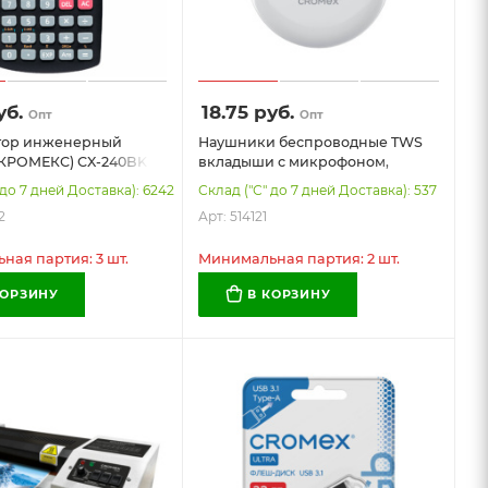
б.
18.75
руб.
Опт
Опт
тор инженерный
Наушники беспроводные TWS
КРОМЕКС) СX-240BK
вкладыши с микрофоном,
), 240 функций, 10+2
CROMEX EP-T28W, Bluetooth 5.4,
 до 7 дней Доставка): 6242
Склад ("С" до 7 дней Доставка): 537
 черный, 273832
белые, 514121
2
Арт: 514121
ая партия: 3 шт.
Минимальная партия: 2 шт.
КОРЗИНУ
В КОРЗИНУ