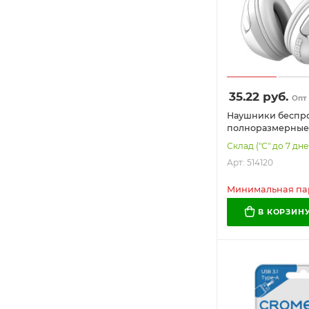
35.22
руб.
Опт
Наушники беспр
полноразмерные
раздвижные, CR
Склад ("С" до 7 дне
Bluetooth 5.4, 514
Арт: 514120
Минимальная парт
В КОРЗИН