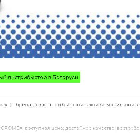
й дистрибьютор в Беларуси
екс) - бренд бюджетной бытовой техники, мобильной э
CROMEX: доступная цена; достойное качество; востреб