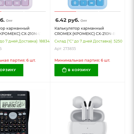
б.
6.42
руб.
Опт
Опт
тор карманный
Калькулятор карманный
КРОМЕКС) CX-210N-LV
CROMEX (КРОМЕКС) CX-210N-BU
), 8 разрядов, двойное
(96х62 мм), 8 разрядов, двойное
 до 7 дней Доставка): 18834
Склад ("С" до 7 дней Доставка): 5250
сиреневый, 273836
питание, голубой, 273835
6
Арт: 273835
ая партия: 6 шт.
Минимальная партия: 6 шт.
КОРЗИНУ
В КОРЗИНУ