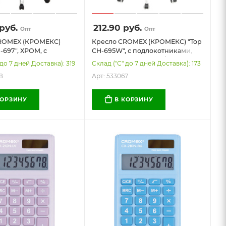
руб.
212.90
руб.
Опт
Опт
ROMEX (КРОМЕКС)
Кресло CROMEX (КРОМЕКС) "Top
-697", ХРОМ, с
CH-695W", с подлокотниками,
никами, механизм
пластик белый, сетка/ткань TW,
 до 7 дней Доставка): 319
Склад ("С" до 7 дней Доставка): 173
сетка/ткань TW,
серое, 533067
8
Арт: 533067
33068
КОРЗИНУ
В КОРЗИНУ