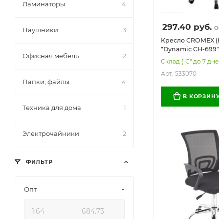
Ламинаторы
4
297.40
руб.
О
Наушники
3
Кресло CROMEX 
"Dynamic CH-699"
Офисная мебель
2
подлокотники, пл
Склад ("С" до 7 дне
сетка/ткань TW, с
Арт: 533070
Папки, файлы
4
В КОРЗИН
Техника для дома
1
Электрочайники
2
ФИЛЬТР
Опт