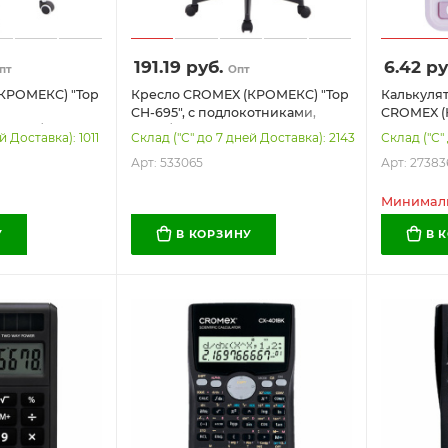
191.19
руб.
6.42
ру
пт
Опт
КРОМЕКС) "Top
Кресло CROMEX (КРОМЕКС) "Top
Калькуля
CH-695", с подлокотниками,
CROMEX (
сетка/ткань
сетка/ткань TW, черное, 533065
(96х62 мм
й Доставка): 1011
Склад ("С" до 7 дней Доставка): 2143
Склад ("С"
66
питание, 
Арт: 533065
Арт: 27383
Минимальн
У
В КОРЗИНУ
В 