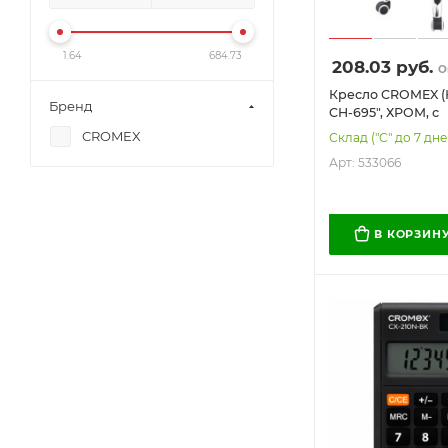
1.64
684.73
208.03
руб.
О
Кресло CROMEX (
Бренд
CH-695", ХРОМ, с
подлокотниками, 
CROMEX
Склад ("С" до 7 дне
TW, черное, 5330
Арт: 533066
В КОРЗИН