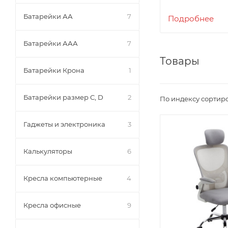
Это достигает
Батарейки АА
7
поставщиков и
Подробнее
Батарейки ААА
7
Товары
Батарейки Крона
1
Батарейки размер C, D
2
По индексу сортир
Гаджеты и электроника
3
Калькуляторы
6
Кресла компьютерные
4
Кресла офисные
9